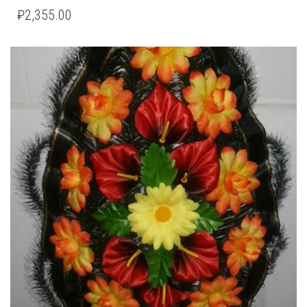
₽
2,355.00