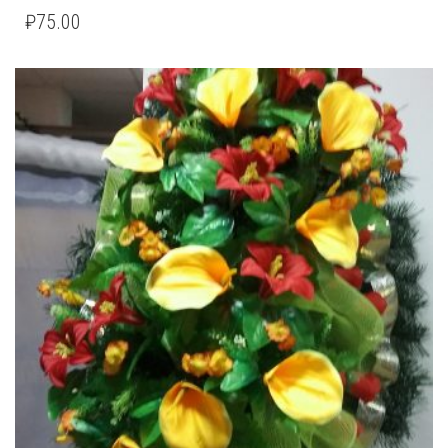
₽
75.00